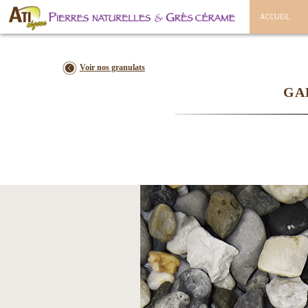
ACCUEIL
Voir nos granulats
GA