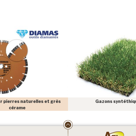
r pierres naturelles et grès
Gazons syntéthiq
cérame